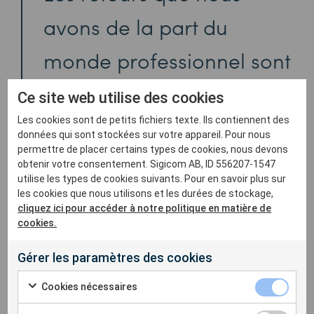
avons de la part du
monde professionnel sont
très positifs, les gens ne
Ce site web utilise des cookies
cessent de confirmer qu’il
Les cookies sont de petits fichiers texte. Ils contiennent des
données qui sont stockées sur votre appareil. Pour nous
permettre de placer certains types de cookies, nous devons
s’agit d’un travail
obtenir votre consentement. Sigicom AB, ID 556207-1547
utilise les types de cookies suivants. Pour en savoir plus sur
important. Pour Sigicom
les cookies que nous utilisons et les durées de stockage,
cliquez ici pour accéder à notre politique en matière de
et moi, nous sommes
cookies.
heureux de pouvoir
Gérer les paramètres des cookies
apporter cela aux
Cookies nécessaires