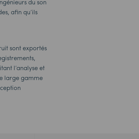
ingénieurs du son
s, afin qu’ils
uit sont exportés
egistrements,
tant l’analyse et
 une large gamme
nception