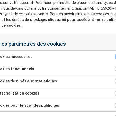
 sur votre appareil. Pour nous permettre de placer certains types 
dentielles et d’autres zones sensibles.
, nous devons obtenir votre consentement. Sigicom AB, ID 556207-
les types de cookies suivants. Pour en savoir plus sur les cookies qu
s volumes sonores à un niveau acceptable, les auto
s et les durées de stockage,
cliquez ici pour accéder à notre polit
 de cookies.
entation stricte concernant l’impact de tous ces 
tes.
Benoît Couatarbès
est consultant sénior et as
iété de conseil indépendante accréditée pour mesu
 les paramètres des cookies
ion des différents événements :
okies nécessaires
 ce type de mesure sonore depuis une quinzaine d’
okies fonctionnels
avons mis à jour notre système pour permettre une 
rande amélioration est qu’il permet une surveillanc
kies destinés aux statistiques
en temps réel directement par l’organisateur de l
sonalization cookies
nieur du son à la table de mixage), ce qui peut c
kies pour le suivi des publicités
ail et réduire les coûts de main-d’œuvre, en particul