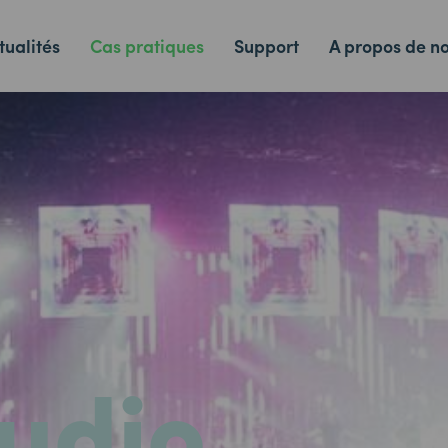
tualités
Cas pratiques
Support
A propos de n
audio