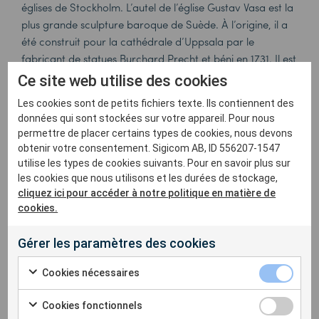
églises de Stockholm. L’autel de l’église Gustav Vasa est la
plus grande sculpture baroque de Suède. À l’origine, il a
été construit pour la cathédrale d’Uppsala par le
fabricant de statues Burchard Precht et béni en 1731. Il est
composé de gypse et d’autres matériaux fragiles.
Ce site web utilise des cookies
Les cookies sont de petits fichiers texte. Ils contiennent des
données qui sont stockées sur votre appareil. Pour nous
permettre de placer certains types de cookies, nous devons
Des économies faites grâce au système
obtenir votre consentement. Sigicom AB, ID 556207-1547
INFRA
utilise les types de cookies suivants. Pour en savoir plus sur
Beaucoup de dynamitage doit être fait pendant les
les cookies que nous utilisons et les durées de stockage,
cliquez ici pour accéder à notre politique en matière de
travaux. Si un autre système de mesure était sélectionné,
cookies.
les coûts seraient bien plus élevés en raison des heures de
travail nécessaires pour manipuler l’équipement mais
Gérer les paramètres des cookies
aussi pour lire et collecter les données. Pendant la période
de construction de 8 ans, l’utilisation du système INFRA
Cookies nécessaires
permettra d’économiser beaucoup d’heures de travail.
Au lieu que des spécialistes de la mesure surveillent des
Cookies fonctionnels
milliers de points de mesure, INFRA mesure et collecte les