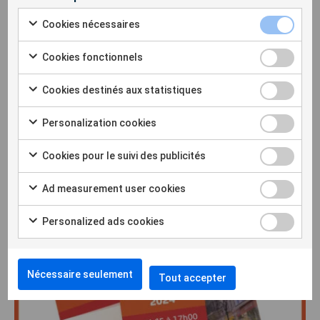
Cookies nécessaires
Clôture d’une année remarquable
Alors que 2024 touche à sa fin, nous profitons de cette
Cookies fonctionnels
occasion pour remercier nos incroyables clients et notre
formidable personnel pour une année phénoménale….
Cookies destinés aux statistiques
Personalization cookies
Pour en savoir plus
Cookies pour le suivi des publicités
Ad measurement user cookies
Personalized ads cookies
Nécessaire seulement
Tout accepter