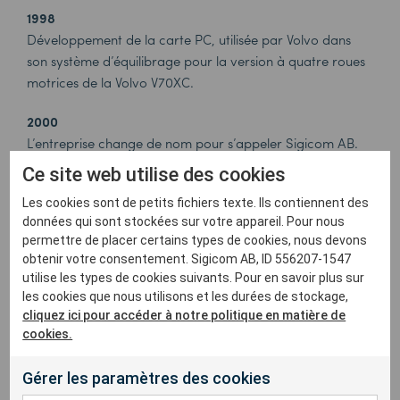
1998
Développement de la carte PC, utilisée par Volvo dans
son système d’équilibrage pour la version à quatre roues
motrices de la Volvo V70XC.
2000
L’entreprise change de nom pour s’appeler Sigicom AB.
Ce site web utilise des cookies
2003
Sigicom commence à développer le système INFRA.
Les cookies sont de petits fichiers texte. Ils contiennent des
données qui sont stockées sur votre appareil. Pour nous
permettre de placer certains types de cookies, nous devons
2011
obtenir votre consentement. Sigicom AB, ID 556207-1547
INFRA Net, l’application web de gestion de projet de
utilise les types de cookies suivants. Pour en savoir plus sur
Sigicom est lancée.
les cookies que nous utilisons et les durées de stockage,
cliquez ici pour accéder à notre politique en matière de
2011
cookies.
Création de Sigicom Inc : le premier bureau de Sigicom à
l’étranger est ouvert à Fort Collins, Colorado, États-Unis.
Gérer les paramètres des cookies