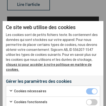
Lire l’article
Ce site web utilise des cookies
Les cookies sont de petits fichiers texte. Ils contiennent des
données qui sont stockées sur votre appareil. Pour nous
permettre de placer certains types de cookies, nous devons
obtenir votre consentement. Sigicom AB, ID 556207-1547
utilise les types de cookies suivants. Pour en savoir plus sur
les cookies que nous utilisons et les durées de stockage,
cliquez ici pour accéder à notre politique en matière de
cookies.
Gérer les paramètres des cookies
Deux nouveaux laboratoires d’étalonnage
Cookies nécessaires
Avec deux nouveaux laboratoires d’étalonnage installés
en France et au Canada, nous offrons dorénavant un
Cookies fonctionnels