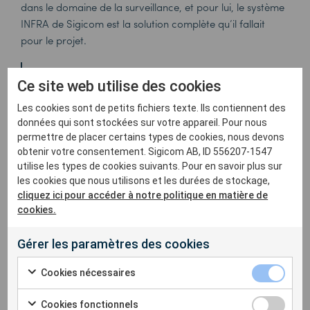
dans le domaine de la surveillance, et pour lui, le système
INFRA de Sigicom est la solution complète qu’il fallait
pour le projet.
C’est un système très
Ce site web utilise des cookies
robuste et facile à utiliser
Les cookies sont de petits fichiers texte. Ils contiennent des
données qui sont stockées sur votre appareil. Pour nous
qui répond à mes
permettre de placer certains types de cookies, nous devons
obtenir votre consentement. Sigicom AB, ID 556207-1547
utilise les types de cookies suivants. Pour en savoir plus sur
besoins. Je peux modifier
les cookies que nous utilisons et les durées de stockage,
cliquez ici pour accéder à notre politique en matière de
les paramètres à distance
cookies.
en fonction de l’évolution
Gérer les paramètres des cookies
de mes besoins en
Cookies nécessaires
Cookies fonctionnels