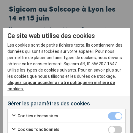
Sigicom au Solscope à Lyon les
14 et 15 juin
Nous sommes ravis de participer au
Solscope
– le salon
Ce site web utilise des cookies
international des secteurs de la géotechnique, du forage
et des fondations. L’événement se déroule à Lyon Eurexpo
Les cookies sont de petits fichiers texte. Ils contiennent des
les 14 et 15 juin.
Dimitri Chamard-Boudet
et
Jérôme
données qui sont stockées sur votre appareil. Pour nous
Dubois
seront présents les deux jours pour présenter
permettre de placer certains types de cookies, nous devons
notre système INFRA et nos dernières nouveautés en
obtenir votre consentement. Sigicom AB, ID 556207-1547
utilise les types de cookies suivants. Pour en savoir plus sur
monitoring de chantier.
les cookies que nous utilisons et les durées de stockage,
cliquez ici pour accéder à notre politique en matière de
Cette année, Solscope fête ses 30 ans et devrait
cookies.
rassembler plus de 3000 visiteurs et 170 exposants. C’est
une excellente occasion d’être au plus proche des
Gérer les paramètres des cookies
professionnels de ces secteurs et de découvrir les
techniques et innovations à venir.
Cookies nécessaires
Nous avons hâte de vous y rencontrer !
Cookies fonctionnels