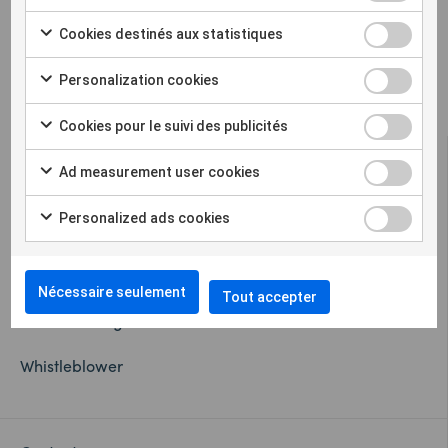
Vous pouvez en savoir plus sur Solscope et vous inscrire
Cookies destinés aux statistiques
ici
Personalization cookies
Cookies pour le suivi des publicités
Ad measurement user cookies
Personalized ads cookies
Sigicom offre une solution complète, multi-paramètres,
pour la surveillance à distance des chantiers.
Nécessaire seulement
Tout accepter
Cookie settings
Whistleblower