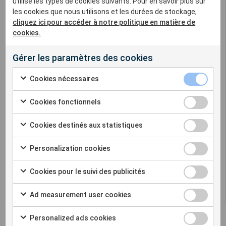
utilise les types de cookies suivants. Pour en savoir plus sur
les cookies que nous utilisons et les durées de stockage,
+33 2 31 94 66 04
cliquez ici pour accéder à notre politique en matière de
cookies.
info@sigicom.fr
Gérer les paramètres des cookies
Cookies nécessaires
Notre offre :
Cookies fonctionnels
Nos produits
Catalogue
Cookies destinés aux statistiques
Academy
Personalization cookies
Events:
Événements
Cookies pour le suivi des publicités
Ad measurement user cookies
Personalized ads cookies
Suivez nous