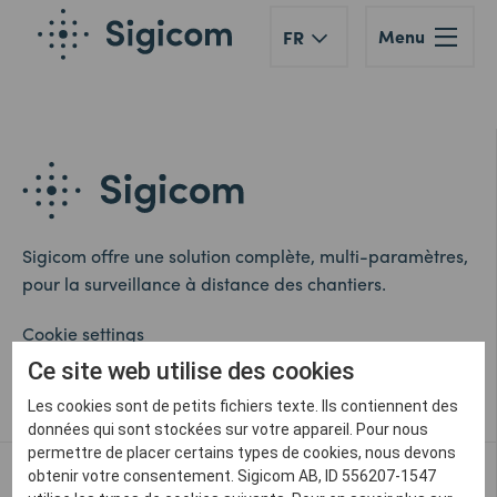
Menu
FR
Sigicom offre une solution complète, multi-paramètres,
pour la surveillance à distance des chantiers.
Cookie settings
Ce site web utilise des cookies
Whistleblower
Les cookies sont de petits fichiers texte. Ils contiennent des
données qui sont stockées sur votre appareil. Pour nous
permettre de placer certains types de cookies, nous devons
Contactez-nous
obtenir votre consentement. Sigicom AB, ID 556207-1547