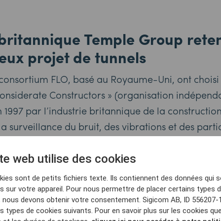
 britannique Temple Group rete
eux projet de tunnels
onsortium FLO, basé au Royaume-Uni, ont choisi
onsiderate Constructors » (organisation indépend
n 1997 par l’industrie britannique de la constructi
a surveillance du bruit, des vibrations et des parti
rolongement de la « Northern Line » à Londres. Cet
toute la durée du projet.
te web utilise des cookies
ies sont de petits fichiers texte. Ils contiennent des données qui 
 ligne Northern à Battersea soutiendra 25 000 nou
 sur votre appareil. Pour nous permettre de placer certains types 
ouveaux logements. Deux nouvelles stations, à Ni
, nous devons obtenir votre consentement. Sigicom AB, ID 556207-
les types de cookies suivants. Pour en savoir plus sur les cookies qu
 Station , doivent être achevées en 2020.