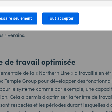
 fonction de réécoute du son, il a été possible de d
 aspirant la poussière qui déclenchait des alertes
simultanément les données du bruit et des vibrations
ssaire seulement
Tout accepter
 de battage à fort bruit n’étaient PAS la source de
s riverains.
e de travail optimisée
ementale de la « Northern Line » a travaillé en étr
ec Temple Group pour développer des fonctionnal
pour le système comme par exemple, une capacité
tion. Cela a permis d’optimiser la fenêtre de travai
t sont respectés et les périodes durant lesquelles d