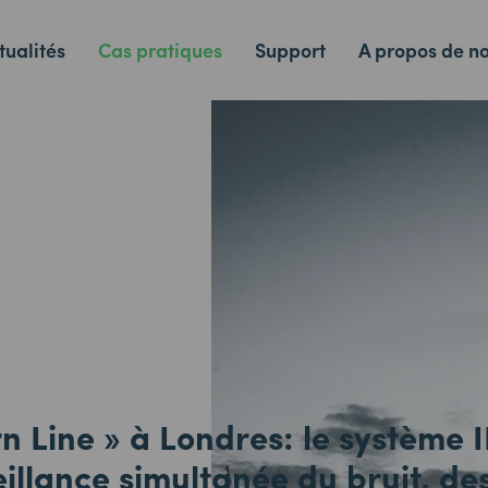
tualités
Cas pratiques
Support
A propos de n
n Line » à Londres: le système 
eillance simultanée du bruit, de