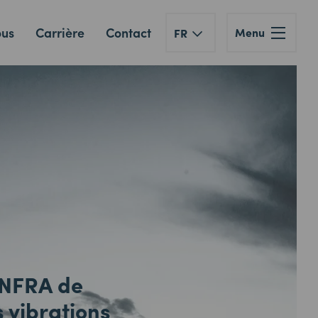
ous
Carrière
Contact
Menu
FR
INFRA de
s vibrations