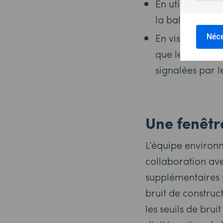
En utilisant la
la balayeuse en
En visualisant 
Néce
que les travaux
signalées par le
Une fenêtr
L’équipe environn
collaboration av
supplémentaires 
bruit de construc
les seuils de brui