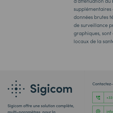
d’atténuation du 
supplémentaires 
données brutes t
de surveillance 
graphiques, sont 
locaux de la sant
Contactez
+33
Sigicom offre une solution complète,
inf
multi-paramètres, pour la