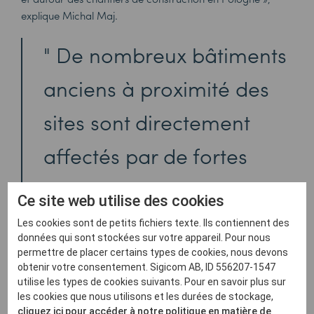
explique Michal Maj.
De nombreux bâtiments
anciens à proximité des
sites sont directement
affectés par de fortes
vibrations, entraînant
Ce site web utilise des cookies
souvent des dommages
Les cookies sont de petits fichiers texte. Ils contiennent des
données qui sont stockées sur votre appareil. Pour nous
structurels et des risques
permettre de placer certains types de cookies, nous devons
obtenir votre consentement. Sigicom AB, ID 556207-1547
potentiels pour la santé.
utilise les types de cookies suivants. Pour en savoir plus sur
les cookies que nous utilisons et les durées de stockage,
cliquez ici pour accéder à notre politique en matière de