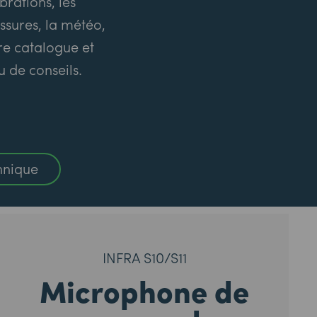
brations, les
ssures, la météo,
tre catalogue et
u de conseils.
hnique
INFRA S10/S11
Microphone de