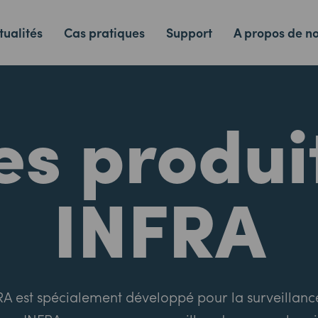
tualités
Cas pratiques
Support
A propos de n
es produi
INFRA
A est spécialement développé pour la surveillanc