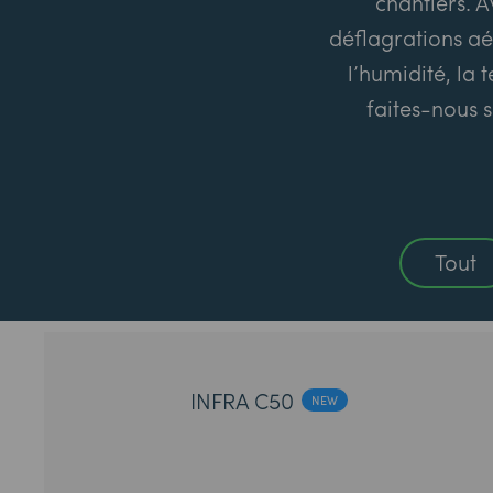
chantiers. A
déflagrations aé
l’humidité, la 
faites-nous s
Tout
INFRA C50
NEW