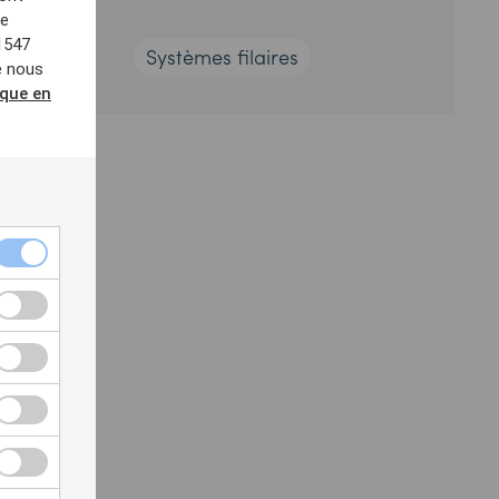
de
1547
Systèmes filaires
e nous
ique en