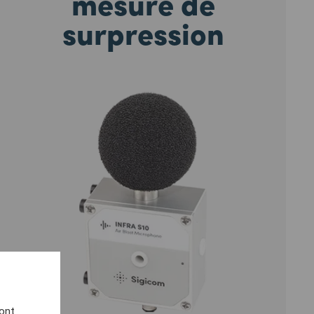
mesure de
surpression
sont