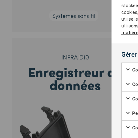
stockées
cookies
Systèmes sans fil
utilise 
utilison
matière
Gérer
INFRA D10
Enregistreur de
Co
données
Co
Coo
Per
Coo