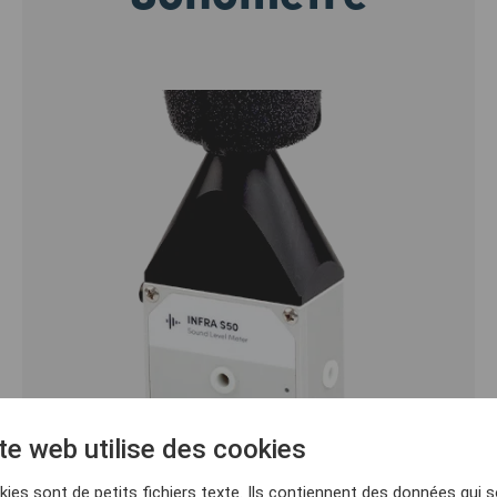
te web utilise des cookies
ies sont de petits fichiers texte. Ils contiennent des données qui 