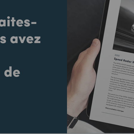
faites-
us avez
 de